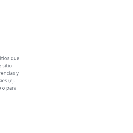
itios que
 sitio
rencias y
es (ej.
) o para