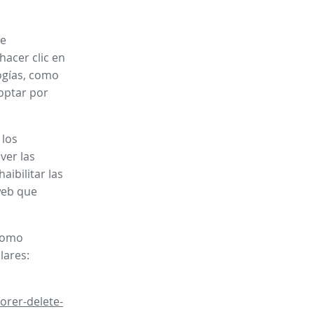
je
hacer clic en
ogías, como
 optar por
 los
ver las
aibilitar las
web que
 como
lares:
orer-delete-