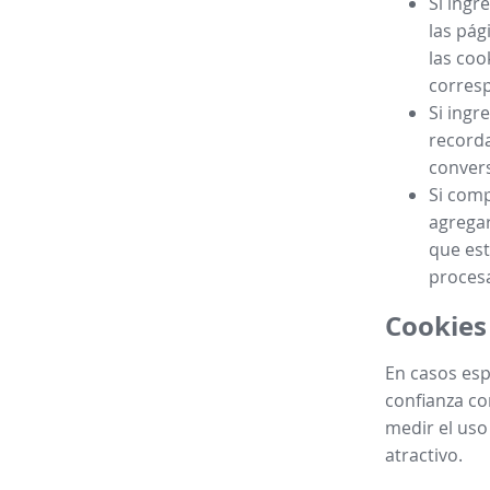
Si ingr
las pág
las coo
corres
Si ingr
recorda
convers
Si comp
agregar
que est
procesa
Cookies
En casos esp
confianza co
medir el uso
atractivo.