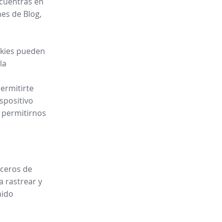
ncuentras en
es de Blog,
ookies pueden
la
ermitirte
spositivo
y permitirnos
rceros de
a rastrear y
nido