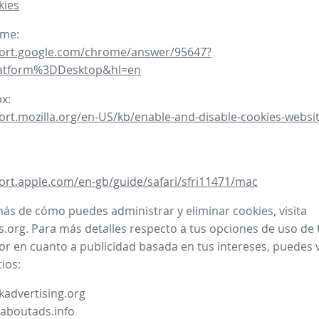
kies
ome:
port.google.com/chrome/answer/95647?
latform%3DDesktop&hl=en
ox:
ort.mozilla.org/en-US/kb/enable-and-disable-cookies-websit
ort.apple.com/en-gb/guide/safari/sfri11471/mac
ás de cómo puedes administrar y eliminar cookies, visita
.org. Para más detalles respecto a tus opciones de uso de 
or en cuanto a publicidad basada en tus intereses, puedes vi
tios:
advertising.org
.aboutads.info