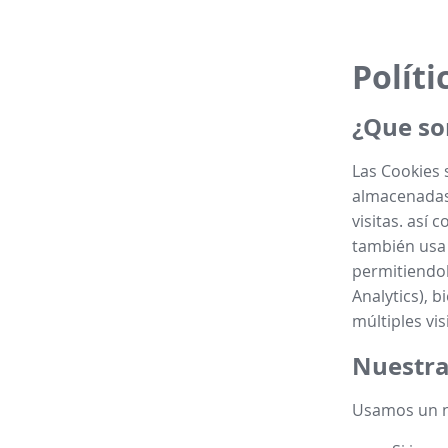
Políti
¿Que so
Las Cookies 
almacenadas 
visitas. así 
también usa 
permitiendol
Analytics), b
múltiples vis
Nuestra
Usamos un n