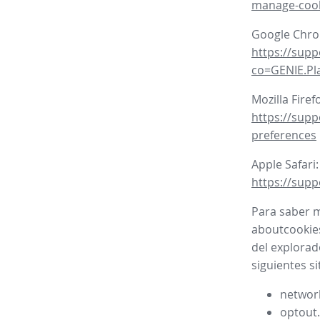
manage-coo
Google Chr
https://sup
co=GENIE.P
Mozilla Firef
https://supp
preferences
Apple Safari:
https://supp
Para saber m
aboutcookies
del explorad
siguientes si
network
optout