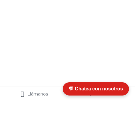
💬 Chatea con nosotros
Llámanos
Visítanos
I
nfo
rmación y Ayuda