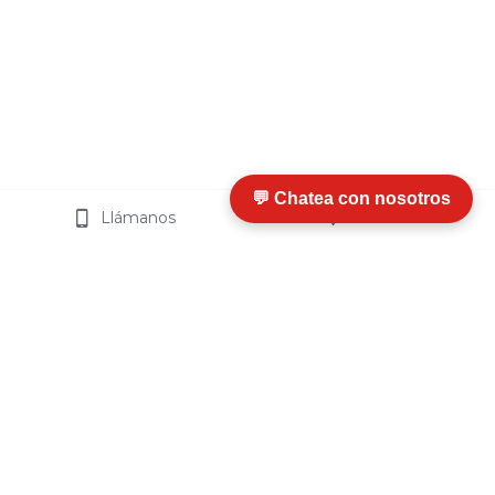
💬 Chatea con nosotros
Llámanos
Visítanos
I
nfo
rmación y Ayuda
¿Qué es Termosip?
¿
Cómo Funciona
?
Ventajas
Certificaciones
Preguntas Frecuentes