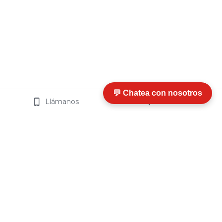
💬 Chatea con nosotros
Llámanos
Visítanos
I
nfo
rmación y Ayuda
¿Qué es Termosip?
¿
Cómo Funciona
?
Ventajas
Certificaciones
Preguntas Frecuentes