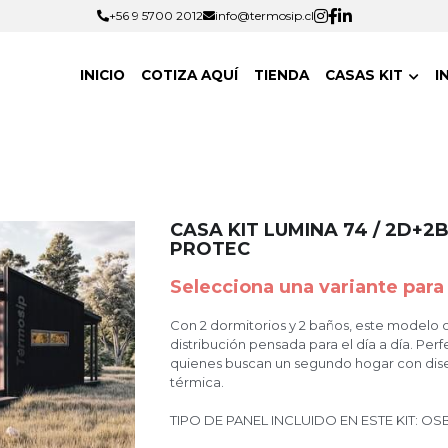
+56 9 5700 2012
+56 9 5700 2012
info@termosip.cl
info@termosip.cl
INICIO
COTIZA AQUÍ
TIENDA
CASAS KIT
I
CASA KIT LUMINA 74 / 2D+2
PROTEC
Selecciona una variante para 
Con 2 dormitorios y 2 baños, este modelo
distribución pensada para el día a día. Perf
quienes buscan un segundo hogar con dise
térmica.
TIPO DE PANEL INCLUIDO EN ESTE KIT: O