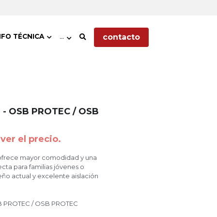
contacto
NFO TÉCNICA
…
B - OSB PROTEC / OSB
ver el precio.
 ofrece mayor comodidad y una
ecta para familias jóvenes o
ño actual y excelente aislación
SB PROTEC / OSB PROTEC