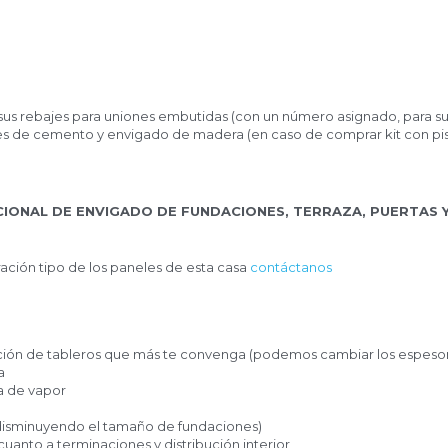
us rebajes para uniones embutidas (con un número asignado, para su
es de cemento y envigado de madera (en caso de comprar kit con pi
IONAL DE ENVIGADO DE FUNDACIONES, TERRAZA, PUERTAS Y
ación tipo de los paneles de esta casa 
contáctanos
ción de tableros que más te convenga (podemos cambiar los espeso
a
a de vapor
a (disminuyendo el tamaño de fundaciones)
uanto a terminaciones y distribución interior