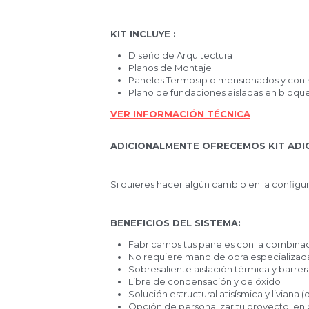
KIT INCLUYE :
Diseño de Arquitectura
Planos de Montaje
Paneles Termosip dimensionados y con s
Plano de fundaciones aisladas en bloqu
VER INFORMACIÓN TÉCNICA
ADICIONALMENTE OFRECEMOS KIT ADIC
Si quieres hacer algún cambio en la configur
BENEFICIOS DEL SISTEMA:
Fabricamos tus paneles con la combina
No requiere mano de obra especializad
Sobresaliente aislación térmica y barrer
Libre de condensación y de óxido
Solución estructural atisísmica y livian
Opción de personalizar tu proyecto, en c