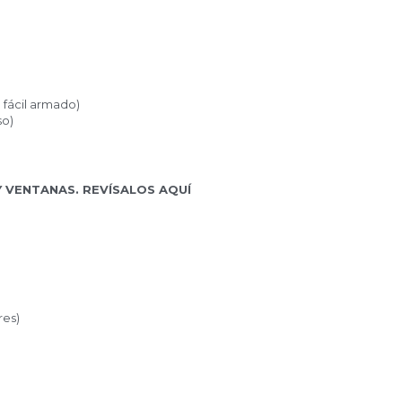
 fácil armado)
so)
 VENTANAS. REVÍSALOS AQUÍ
res)