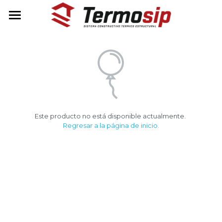
INICIO
COTIZA AQUÍ
TIENDA
CASAS KIT
Este producto no está disponible actualmente.
INFO TÉCNICA
CASA KIT LUMINA
Regresar a la página de inicio.
CASA KIT HELIA
PREGUNTAS FRECUENTES
¿QUÉ ES TERMOSIP?
¿CÓMO FUNCIONA?
Buscar
VENTAJAS
+56 9 5700 2012
info@termosip.cl
CERTIFICACIONES