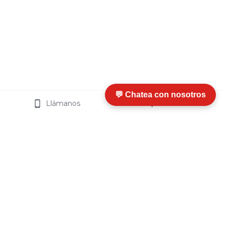
💬 Chatea con nosotros
Llámanos
Visítanos
I
nfo
rmación y Ayuda
¿Qué es Termosip?
¿
Cómo Funciona
?
Ventajas
Certificaciones
Preguntas Frecuentes