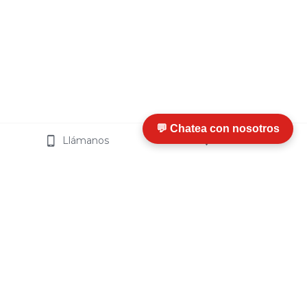
💬 Chatea con nosotros
Llámanos
Visítanos
I
nfo
rmación y Ayuda
¿Qué es Termosip?
¿
Cómo Funciona
?
Ventajas
Certificaciones
Preguntas Frecuentes