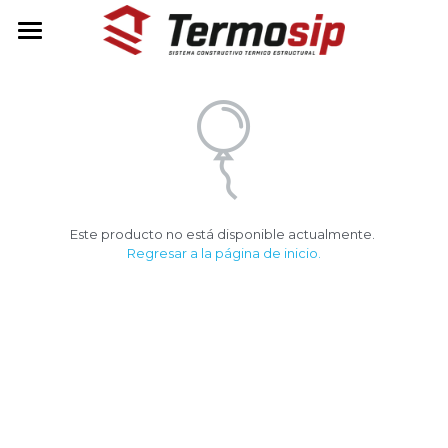
INICIO
COTIZA AQUÍ
TIENDA
CASAS KIT
Este producto no está disponible actualmente.
INFO TÉCNICA
CASA KIT LUMINA
Regresar a la página de inicio.
CASA KIT HELIA
PREGUNTAS FRECUENTES
¿QUÉ ES TERMOSIP?
¿CÓMO FUNCIONA?
Buscar
VENTAJAS
+56 9 5700 2012
info@termosip.cl
CERTIFICACIONES