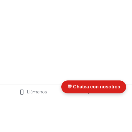
💬 Chatea con nosotros
Llámanos
Visítanos
I
nfo
rmación y Ayuda