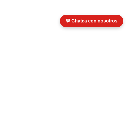
💬 Chatea con nosotros
 Boza, 
+56 9 5700 2012
info@termosip.cl