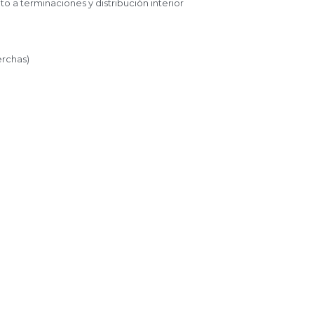
uanto a terminaciones y distribución interior
de cerchas)