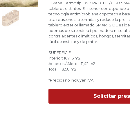
El Panel Termosip OSB PROTEC / OSB SM
tableros distintos. El interior corresponde 
tecnología antimicrobiana copptech a base
una alta resistencia a termitas y reduce la p
El tablero exterior llamado SMARTSIDE es 
además de su textura tipo madera natural,
protección contra agentes climáticos, hong
los impactos. Es fácil de instalar y de pintar.
SUPERFICIE
Interior: 107,16 m2
Accesos / Aleros: 11,42 m2
Total: 118,58 m2
*Precios no incluyen IVA.
Solicitar pre