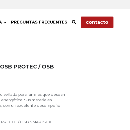
contacto
NFO TÉCNICA
…
 - OSB PROTEC / OSB
á diseñada para familias que
ficiencia energética. Sus
 y resistente, con un excelente
gético.
SB PROTEC / OSB SMARTSIDE