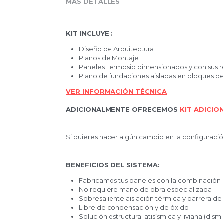
MÁS DETALLES
KIT INCLUYE :
Diseño de Arquitectura
Planos de Montaje
Paneles Termosip dimensionados y con s
Plano de fundaciones aisladas en bloqu
VER INFORMACIÓN TÉCNICA
ADICIONALMENTE OFRECEMOS 
KIT ADI
Si quieres hacer algún cambio en la configur
BENEFICIOS DEL SISTEMA:
Fabricamos tus paneles con la combina
No requiere mano de obra especializad
Sobresaliente aislación térmica y barrer
Libre de condensación y de óxido
Solución estructural atisísmica y livian