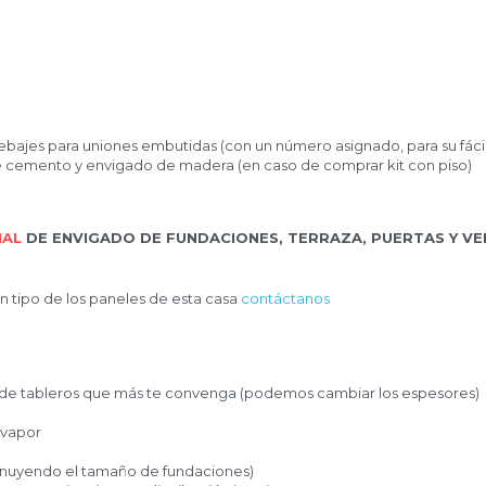
us rebajes para uniones embutidas (con un número asignado, para su
es de cemento y envigado de madera (en caso de comprar kit con pi
CIONAL
 DE ENVIGADO DE FUNDACIONES, TERRAZA, PUERTAS Y
ación tipo de los paneles de esta casa 
contáctanos
ción de tableros que más te convenga (podemos cambiar los espeso
a
a de vapor
a (disminuyendo el tamaño de fundaciones)