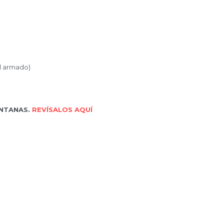
 fácil armado)
so)
 VENTANAS. 
REVÍSALOS AQUÍ
res)