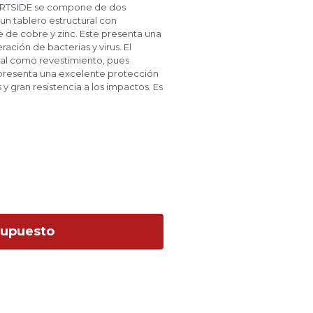
ARTSIDE se compone de dos
a un tablero estructural con
 de cobre y zinc. Este presenta
roliferación de bacterias y virus.
ideal como revestimiento, pues
 presenta una excelente
os, termitas y gran resistencia a
supuesto