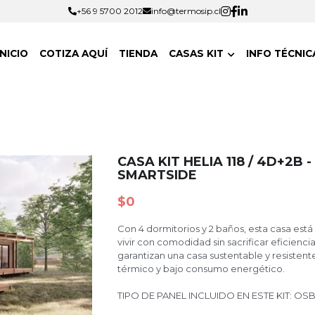
+56 9 5700 2012
+56 9 5700 2012
info@termosip.cl
info@termosip.cl
INICIO
COTIZA AQUÍ
TIENDA
CASAS KIT
I
CASA KIT HELIA 118 / 4D+2B
SMARTSIDE
$0
Con 4 dormitorios y 2 baños, esta casa est
desean vivir con comodidad sin sacrificar e
materiales garantizan una casa sustentable
desempeño térmico y bajo consumo ener
TIPO DE PANEL INCLUIDO EN ESTE KIT: O