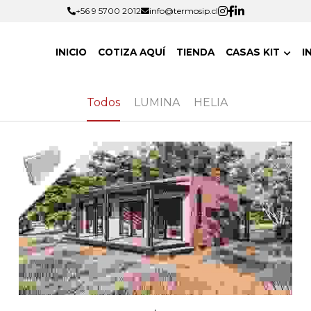
+56 9 5700 2012
+56 9 5700 2012
info@termosip.cl
info@termosip.cl
INICIO
COTIZA AQUÍ
TIENDA
CASAS KIT
I
Todos
LUMINA
HELIA