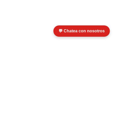
💬 Chatea con nosotros
o Boza, 
+56 9 5700 2012
info@termosip.cl