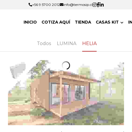
+56 9 5700 2012
+56 9 5700 2012
info@termosip.cl
info@termosip.cl
INICIO
COTIZA AQUÍ
TIENDA
CASAS KIT
I
Todos
LUMINA
HELIA