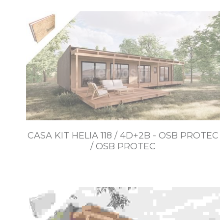
$5.718.700~$10.756.000
CASA KIT HELIA 118 / 4D+2B - OSB PROTEC
/ OSB PROTEC
$7.141.500~$14.026.000