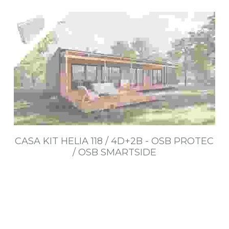
$5.581.000~$11.020.000
CASA KIT HELIA 118 / 4D+2B - OSB PROTEC
/ OSB SMARTSIDE
$7.737.000~$14.851.000