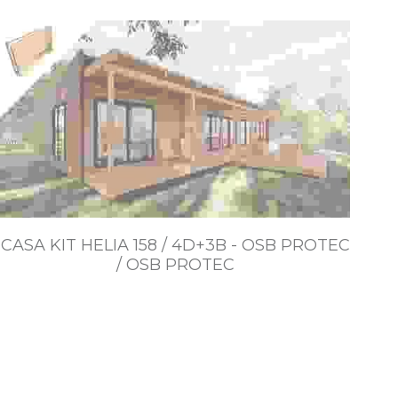
$6.091.500~$11.729.000
CASA KIT HELIA 158 / 4D+3B - OSB PROTEC
/ OSB PROTEC
$8.765.000~$18.220.000