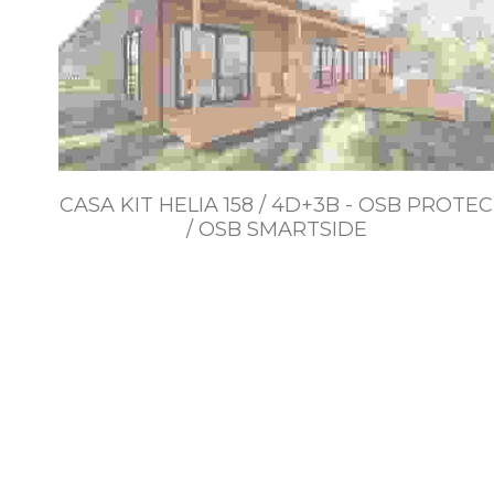
CASA KIT HELIA 158 / 4D+3B - OSB PROTEC
/ OSB SMARTSIDE
$9.608.000~$19.143.000