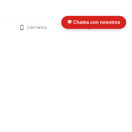
💬 Chatea con nosotros
Llámanos
Visítanos
I
nfo
rmación y Ayuda
¿Qué es Termosip?
¿
Cómo Funciona
?
Ventajas
Certificaciones
Preguntas Frecuentes
Sobre Termosip
Ubicación
Volcán Lascar 790,
Términos y Condiciones
Parque Industrial Lo Boza, 
Cambios y Devoluciones
Pudahuel.
Contacto