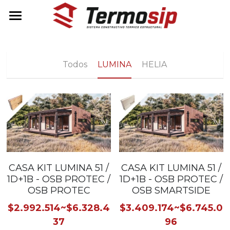
INICIO
COTIZA AQUÍ
Todos
LUMINA
HELIA
TIENDA
CASAS KIT
INFO TÉCNICA
CASA KIT LUMINA
CASA KIT HELIA
PREGUNTAS FRECUENTES
¿QUÉ ES TERMOSIP?
CASA KIT LUMINA 51 /
CASA KIT LUMINA 51 /
1D+1B - OSB PROTEC /
1D+1B - OSB PROTEC /
¿CÓMO FUNCIONA?
Buscar
OSB PROTEC
OSB SMARTSIDE
VENTAJAS
+56 9 5700 2012
$2.992.514~$6.328.4
$3.409.174~$6.745.0
info@termosip.cl
37
96
CERTIFICACIONES