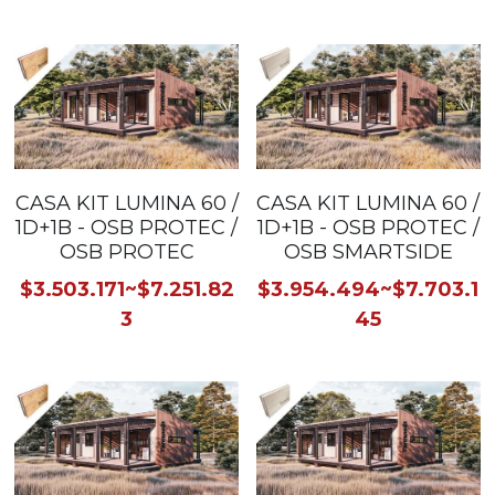
contacto
CASA KIT LUMINA 60 /
CASA KIT LUMINA 60 /
1D+1B - OSB PROTEC /
1D+1B - OSB PROTEC /
OSB PROTEC
OSB SMARTSIDE
$3.503.171~$7.251.82
$3.954.494~$7.703.1
3
45